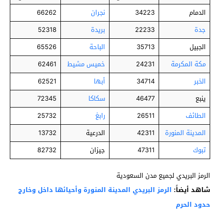
الدمام
34223
نجران
66262
جدة
22233
بريدة
52318
الجبيل
35713
الباحة
65526
مكة المكرمة
24231
خميس مشيط
62461
الخبر
34714
أبها
62521
ينبع
46477
سكاكا
72345
الطائف
26511
رابغ
25732
المدينة المنورة
42311
الدرعية
13732
تبوك
47311
جيزان
82732
الرمز البريدي لجميع مدن السعودية
شاهد أيضاً:
الرمز البريدي المدينة المنورة وأحيائها داخل وخارج
حدود الحرم