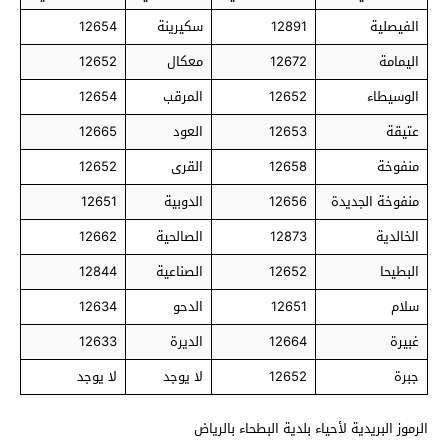
الفيصلية
12891
سكيرينة
12654
اليمامة
12672
معكال
12652
الوسيطاء
12652
المرقب
12654
عتيقة
12653
العود
12665
منفوخة
12658
القرى
12652
منفوخة الجديدة
12656
الدوبية
12651
الخالدية
12873
الصالحية
12662
البطيحا
12652
الصناعية
12844
سلام
12651
الدحو
12634
غبيرة
12664
الديرة
12633
جبرة
12652
لا يوجد
لا يوجد
الرموز البريدية لأحياء بلدية البطحاء بالرياض