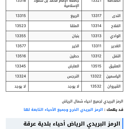
الصحافة
13321
جامعة الإمام محمد بن سعود
13318
الإسلامية
الندى
13317
الربيع
13315
الفلاح
13314
الملقا
13523
الوادي
13313
بنبان
13355
الغدير
13311
الخير
13577
النفل
13312
حطين
13516
العقيق
13515
العارض
13345
الياسمين
13322
النرجس
13324
القيروان
13532
لا يوجد
لا يوجد
الرمز البريدي لجميع احياء شمال الرياض
قد يهمك :
الرمز البريدي الخرج وجميع الأحياء التابعة لها
الرمز البريدي الرياض أحياء بلدية عرقة