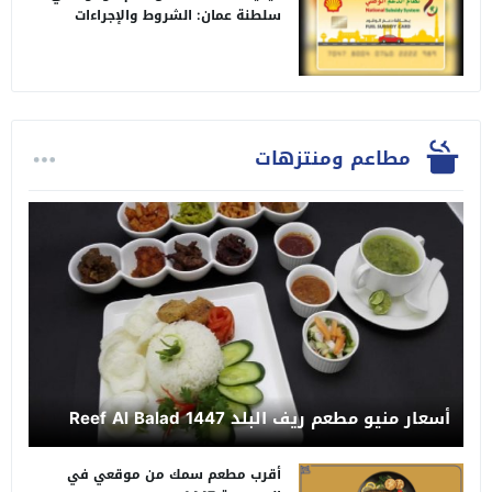
سلطنة عمان: الشروط والإجراءات
مطاعم ومنتزهات
أسعار منيو مطعم ريف البلد Reef Al Balad 1447
أقرب مطعم سمك من موقعي في