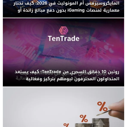
المايكروسيرفس أم المونوليث في 2026: كيف تختار
معمارية لمنصات iGaming بدون دفع مبالغ زائدة أو
إعادة بناء لا تنتهي
روتين 10 دقائق السحري من TenTrade: كيف يستعد
المتداولون المحترفون ليومهم بتركيز وفعالية