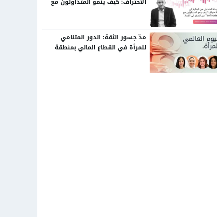
الاحتراف: كيف ينمو المتداولون مع
TenTrade من الصفر إلى القمة.
مدّ جسور الثقة: الدور المتنامي
للمرأة في القطاع المالي بمنطقة
الشرق الأوسط وشمال إفريقيا