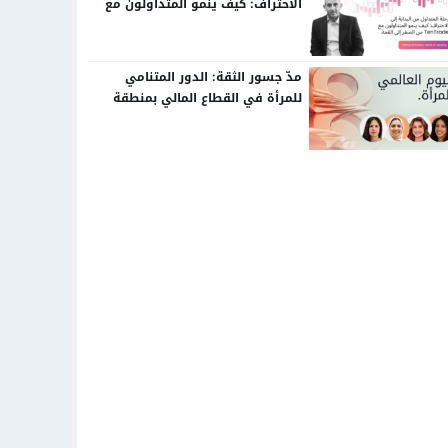
الاحتراف: كيف ينمو المتداولون مع
TenTrade من الصفر إلى القمة.
مدّ جسور الثقة: الدور المتنامي
للمرأة في القطاع المالي بمنطقة
الشرق الأوسط وشمال إفريقيا