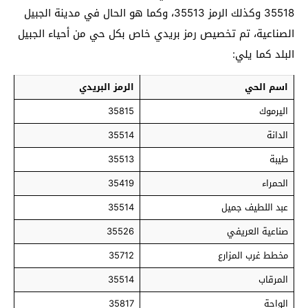
35518 وكذلك الرمز 35513، وكما هو الحال في مدينة الجبيل
الصناعية، تم تخصيص رمز بريدي خاص بكل حي من أحياء الجبيل
البلد كما يلي:
اسم الحي
الرمز البريدي
اليرموك
35815
الدانة
35514
طيبة
35513
الحمراء
35419
عبد اللطيف جميل
35514
صناعية العريفي
35526
مخطط غرب المزارع
35712
المرقاب
35514
الواحة
35817