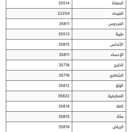
الصفاة
35514
الفيحاء
22254
الفردوس
35811
طيبة
35513
الأندلس
35815
الإحساء
35811
الخليج
35718
الشاطئ
35716
الؤلؤ
35812
المطرفية
35822
العلا
35819
مكة
35815
الرياض
35819