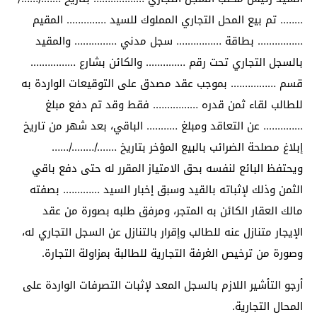
…….. تم بيع المحل التجاري المملوك للسيد ………….. المقيم
……………. بطاقة ……………. سجل مدني …………… والمقيد
بالسجل التجاري تحت رقم ………….. والكائن بشارع …………….
قسم ……………. بموجب عقد مصدق على التوقيعات الواردة به
للطالب لقاء ثمن قدره ……………. فقط وقد تم دفع مبلغ
………….. عن التعاقد ومبلغ ……….. الباقي، بعد شهر من تاريخ
إبلاغ مصلحة الضرائب بالبيع المؤخر بتاريخ ……./……../……
ويحتفظ البائع لنفسه بحق الامتياز المقرر له حتى دفع باقي
الثمن وذلك لإثباته بالقيد وسبق إخبار السيد …………. بصفته
مالك العقار الكائن به المتجر، ومرفق طلبه بصورة من عقد
الإيجار متنازل عنه للطالب وإقرار بالتنازل عن السجل التجاري له،
وصورة من ترخيص الغرفة التجارية للطالبة بمزاولة التجارة.
أرجو التأشير اللازم بالسجل المعد لإثبات التصرفات الواردة على
المحال التجارية.