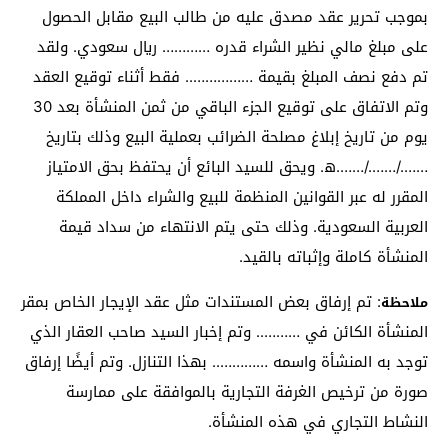
بموجب تحرير عقد مصدق عليه من طالب البيع مقابل الحصول
على مبلغ مالي نظير الشراء قدره ………… ريال سعودي. ولقد
تم دفع نصف المبلغ بقيمة …………….. فقط أثناء توقيع العقد
وتم الاتفاق على توقيع الجزء الباقي من ثمن المنشأة بعد 30
يوم من تاريخ إبلاغ مصلحة الضرائب بعملية البيع وذلك بتاريخ
……./……./…….ھ. ويحق للسيد البائع أن يحتفظ بحق الامتياز
المقرر له عبر القوانين المنظمة للبيع والشراء داخل المملكة
العربية السعودية. وذلك حتى يتم الانتهاء من سداد قيمة
المنشأة كاملة وإثباته بالقيد.
: تم إرفاق بعض المستندات مثل عقد الإيجار الخاص بمقر
ملاحظة
المنشأة الكائن في ……….. وتم إخبار السيد صاحب العقار الذي
توجد به المنشأة واسمه ………….. بهذا التنازل. وتم أيضًا إرفاق
صورة من ترخيص الغرفة التجارية بالموافقة على ممارسة
النشاط التجاري في هذه المنشأة.