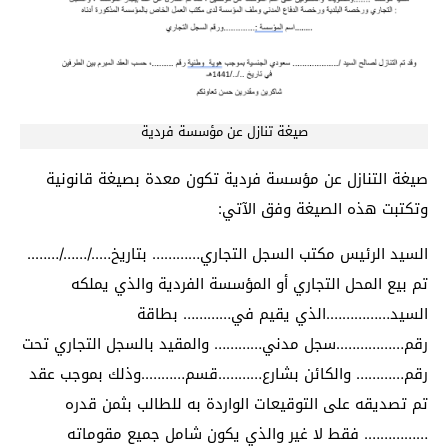
صيغة تنازل عن مؤسسة فردية
صيغة التنازل عن مؤسسة فردية تكون معدة بصيغة قانونية
وتكتبت هذه الصيغة وفق الآتي:
السيد الرئيس مكتب السجل التجاري………… بتاريخ…../……/……..
تم بيع المحل التجاري أو المؤسسة الفردية والذي يملكه
السيد…………….الذي يقيم في………… بطاقة
رقم……………..سجل مدني………… والمقيد بالسجل التجاري تحت
رقم………… والكائن بشارع………..قسم………..وذلك بموجب عقد
تم تصديقه على التوقيعات الواردة به للطالب بثمن قدره
……………. فقط لا غير والذي يكون شامل جميع مقوماته