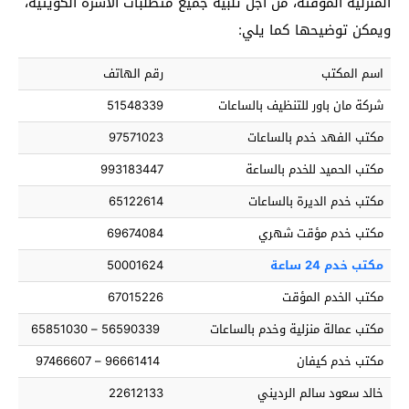
المنزلية المؤقتة، من أجل تلبية جميع متطلبات الأسرة الكويتية،
ويمكن توضيحها كما يلي:
اسم المكتب
رقم الهاتف
شركة مان باور للتنظيف بالساعات
51548339
مكتب الفهد خدم بالساعات
97571023
مكتب الحميد للخدم بالساعة
993183447
مكتب خدم الديرة بالساعات
65122614
مكتب خدم مؤقت شهري
69674084
مكتب خدم 24 ساعة
50001624
مكتب الخدم المؤقت
67015226
مكتب عمالة منزلية وخدم بالساعات
56590339 – 65851030
مكتب خدم كيفان
96661414 – 97466607
خالد سعود سالم الرديني
22612133