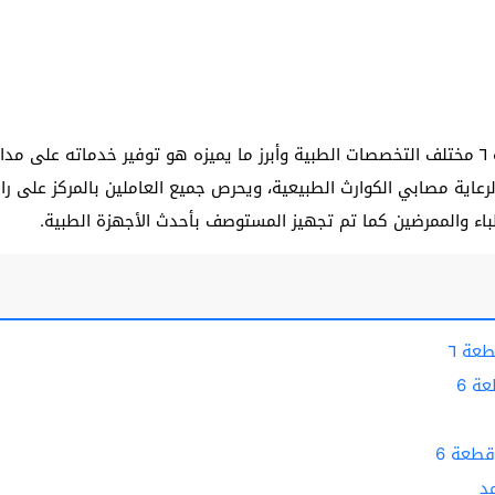
يضم مستوصف جابر الأحمد قطعة ٦ مختلف التخصصات الطبية وأبرز ما يميزه هو توفير خدماته
ية مصابي الكوارث الطبيعية، ويحرص جميع العاملين بالمركز على راحة
طباء والممرضين كما تم تجهيز المستوصف بأحدث الأجهزة الطبية.
عة ٦
ة 6
طعة 6
د