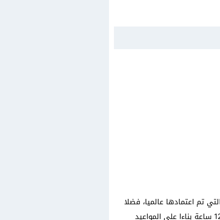
تي تم اعتمادها عالميا، فضلا
عن أن المستوصف يحرص على تطبيق بروتوكولات التعقيم المعتمدة دوليا، حيث يوفر خدماته على مدار 12 ساعة بناءا على المواعيد