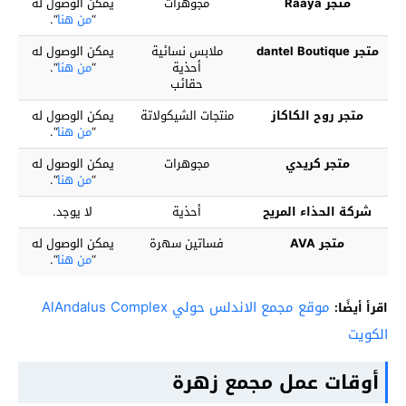
متجر Raaya
مجوهرات
يمكن الوصول له
“
من هنا
“.
متجر dantel Boutique
ملابس نسائية
يمكن الوصول له
أحذية
“
من هنا
“.
حقائب
متجر روح الكاكاز
منتجات الشيكولاتة
يمكن الوصول له
“
من هنا
“.
متجر كريدي
مجوهرات
يمكن الوصول له
“
من هنا
“.
شركة الحذاء المريح
أحذية
لا يوجد.
متجر AVA
فساتين سهرة
يمكن الوصول له
“
من هنا
“.
موقع مجمع الاندلس حولي AlAndalus Complex
اقرأ أيضًا:
الكويت
أوقات عمل مجمع زهرة