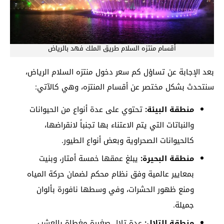
أقسام منتزه السلام طريق الملك فهد بالرياض
بعد الإجابة عن تساؤل كم سعر دخول منتزه السلام الرياض،
سنتحدث بشكل مختصر عن أقسام المنتزه، وهي كالآتي:
منطقة البيئة:
تحتوي على عدة أنواع من الحيوانات
والنباتات التي يتم الاعتناء بها تجنباً لانقراضها،
كالحيوانات الصحراوية وبعض أنواع الطيور.
منطقة البحيرة:
يبلغ عمقها خمسة أمتار، وبنيت
بمعايير عالمية وفق نظام محكم لضمان حركة المياه
ومنع ظهور الحشرات، وفي وسطها نافورة بألوان
جميلة.
منطقة التلال:
عدة تلال صغيرة مغطاة بالعشب