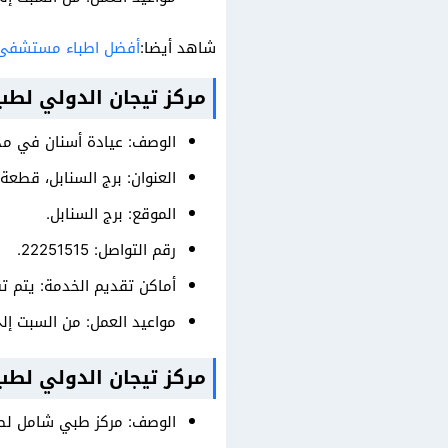
شاهد أيضا:
أفضل اطباء مستشفى 
مركز تيجان الدولي لطب
الوصف: عيادة أسنان في مدي
العنوان: برج السنابل، قطعة 2 – قسيمة 20، الدور 32، 15302
الموقع: برج السنابل.
رقم التواصل: 22251515.
أماكن تقديم الخدمة: يتم ت
مواعيد العمل: من السبت إلى الخميس على مدار الـ 24 ساعة، الجمعة 
مركز تيجان الدولي لطب
الوصف: مركز طبي شامل لطب