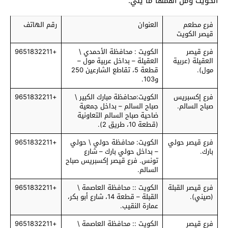
الكويت ومن أهمها ما يلي:
فرع مطعم
العنوان
رقم الهاتف
قيصر الكويت
فرع قيصر
الكويت : محافظة الأحمدي \
+9651832211
العقيلة (عربية
العقيلة – بداخل عربية مول –
مول).
قطعة 5، تقاطع الشارعين 250
و103.
فرع إكسبريس
الكويت:محافظة مبارك الكبير \
+9651832211
صباح السالم.
صباح السالم – بداخل جمعية
ضاحية صباح السالم التعاونية
(قطعة 10، طريق 2).
فرع قيصر حولي
الكويت: محافظة حولي \ حولي
+9651832211
بارك.
– بداخل حولي بارك – شارع
تونس. فرع قيصر إكسبريس صباح
السالم.
فرع قيصر القبلة
الكويت :: محافظة العاصمة \
+9651832211
(صيني).
القبلة – قطعة 14، شارع أبو بكر،
عمارة النقيب.
فرع قيصر
الكويت :: محافظة العاصمة \
+9651832211