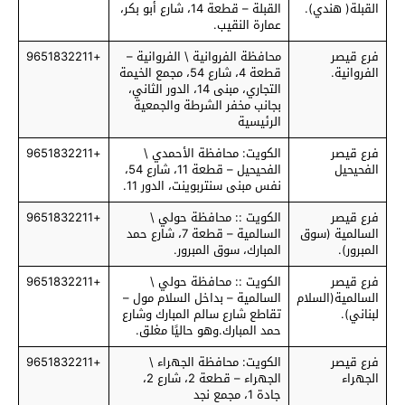
القبلة( هندي).
القبلة – قطعة 14، شارع أبو بكر،
عمارة النقيب.
فرع قيصر
محافظة الفروانية \ الفروانية –
+9651832211
الفروانية.
قطعة 4، شارع 54، مجمع الخيمة
التجاري، مبنى 14، الدور الثاني،
بجانب مخفر الشرطة والجمعية
الرئيسية
فرع قيصر
الكويت: محافظة الأحمدي \
+9651832211
الفحيحيل
الفحيحيل – قطعة 11، شارع 54،
نفس مبنى سنتربوينت، الدور 11.
فرع قيصر
الكويت :: محافظة حولي \
+9651832211
السالمية (سوق
السالمية – قطعة 7، شارع حمد
المبرور).
المبارك، سوق المبرور.
فرع قيصر
الكويت :: محافظة حولي \
+9651832211
السالمية(السلام
السالمية – بداخل السلام مول –
لبناني).
تقاطع شارع سالم المبارك وشارع
حمد المبارك.وهو حاليًا مغلق.
فرع قيصر
الكويت: محافظة الجهراء \
+9651832211
الجهراء
الجهراء – قطعة 2، شارع 2،
جادة 1، مجمع نجد