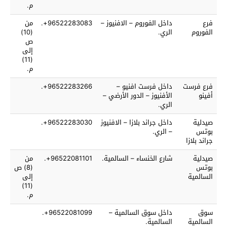
م.
فرع
داخل الفوروم – الافنيوز –
96522283083+.
من
الفوروم
الري.
(10)
ص
إلى
(11)
م.
فرع فرست
داخل فرست افنيو –
96522283266+.
أفينو
الأفنيوز – الدور الأرضي –
الري.
صيدلية
داخل جراند بلازا – الافنيوز
96522283030+.
بوتس
– الري.
جراند بلازا
صيدلية
شارع الخنساء – السالمية.
96522081101+.
من
بوتس
(8) ص
السالمية
إلى
(11)
م.
سوق
داخل سوق السالمية –
96522081099+.
السالمية
السالمية.