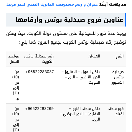
قد يهمك أيضًا:
عنوان و رقم مستوصف الجابرية الصحي لحجز موعد
عناوين فروع صيدلية بوتس وأرقامها
يوجد عدة فروع للصيدلية على مستوى دولة الكويت، حيث يمكن
توضيح رقم صيدلية بوتس الكويت بجميع الفروع كما يلي:
الفرع
العنوان
رقم صيدلية بوتس
مواعيد
الكويت
العمل
صيدلية
داخل المول – الافنيوز –
96522283037+
من
بوتس
الدور الأرضي – الري –
(10)
الافنيوز
الكويت.
ص
إلى
(11)
م.
فرع سكند
داخل سكند افنيو –
96522283269+
من
افينو
الافنيوز – الدور الارضي –
(10)
الري.
ص
إلى
(11)