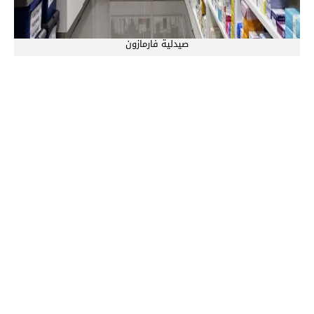
صيدلية فارمازون