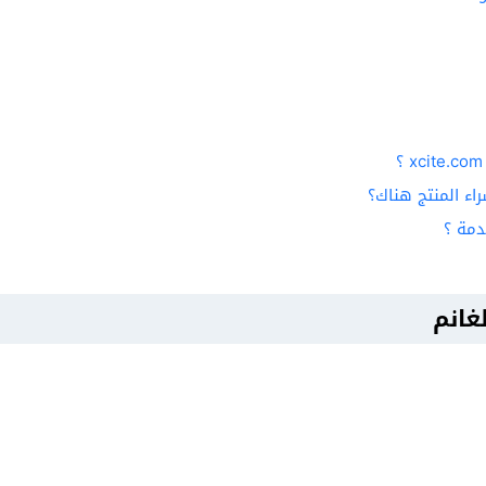
ء المنتج هناك؟
مة ؟
غانم