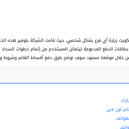
لكويت زيارة أي فرع بشكل شخصي، حيث قامت الشركة بتوفير هذه الخدم
طاقات الدفع المدعومة ليتمكن المستخدم من إتمام خطوات السداد ك
ومن خلال موقعنا مسنود سوف نوضح طرق دفع أقساط الغانم وشروط ومم
رات
م اون لاين
هواتف
واتف