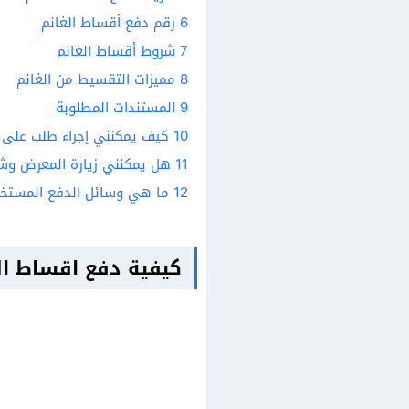
6
رقم دفع أقساط الغانم
7
شروط أقساط الغانم
8
مميزات التقسيط من الغانم
9
المستندات المطلوبة
10
كيف يمكنني إجراء طلب على xcite.com ؟
11
هل يمكنني زيارة المعرض وشرا
12
ما هي وسائل الدفع المستخد
كيفية دفع اقساط ال