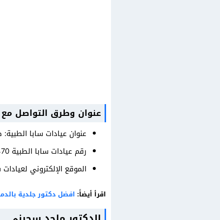
عنوان وطرق التواصل مع 
عنوان عيادات سابا الطبية:
رقم عيادات سابا الطبية ‏‪‏‪‏‪‏‪+966 9200 08470‬‏
الموقع الإلكتروني لعيادات 
اقرأ أيضاً:
افضل دكتور جلدية بالدما
الدكتور ماجد سجينى