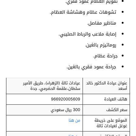
تقويم العظام عمود فقري.
تشوهات عظام وهشاشة العظام.
مناظير مفاصل.
إصابة ملاعب والرباط الصليبي.
روماتيزم بالغين.
جراحة عظام.
جراحة عمود فقري بالغين.
عنوان عيادة الدكتور خالد
عيادات تالة (الزهراء)، طريق الأمير
أسعد
سلطان،علقمة الحضرمي، جدة
هاتف العيادة
966920005609
سعر الكشف
300 ريال سعودي
الموقع على خريطة
من هنا
غوغل لعيادات تالة