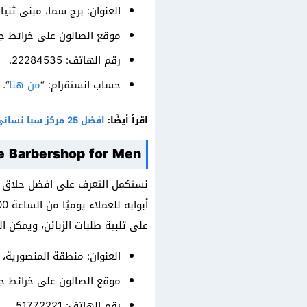
العنوان: برج سما، مبنى ثنيان
موقع الصالون على خرائط ج
رقم الهاتف: 22284535.
حساب انستقرام: “
من هنا
“.
اقرأ أيضًا:
افضل 25 مركز سبا نسائي الكويت للمساج والعناية بالبشرة
 Barbershop for Men
على تلبية طلبات الزبائن، ويمكن ال
العنوان: منطقة المنصورية، شارع 98، بالقرب من مستشفى الس
موقع الصالون على خرائط ج
رقم الهاتف: 51772221.