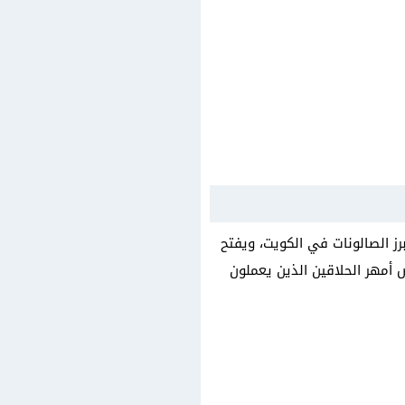
ويت، ونأتي لصالون Golden Mustache الذي يعد أحد أبرز الصالونات في الكويت، ويفتح
 ويكتسب شهرته كونه يضم بعض أمهر الحلاقين الذين يعملون