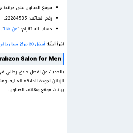
موقع الصالون على خرائط ج
رقم الهاتف: 22284535.
حساب انستقرام: “
من هنا
“.
اقرأ أيضًا:
أفضل 20 مركز سبا رجالي الكويت أماكن السبا والاسترخاء
rabzon Salon for Men
بالحديث عن افضل حلاق رجالي في ا
الزبائن لجودة الحلاقة العالية، و
بيانات موقع وهاتف الصالون: