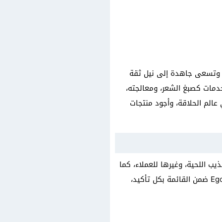
، وتسعى جاهدة إلى نيل ثقة
خدمات كصبغ الشعر، ومعالجته،
عالم الحلاقة، وأجود منتجات
 وتشذيب اللحية، وغيرها للعملاء، كما
يقدم عروضًا تشمل مجموعة من الخدمات، وبالحديث عن افضل حلاق رجالي بالكويت يأتي Ego’s the Barber ضمن القائمة بكل تأكيد،