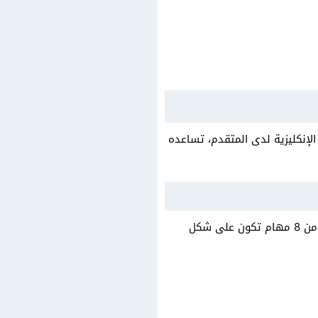
ات اللغة الإنكليزية لدى المتقدم، تساعده
في هذا القسم يتم قياس قدرة المتقدم على فهم المحادثات والنصوص السمعية بشكل صحيح، يتكون من 8 مهام تكون على شكل