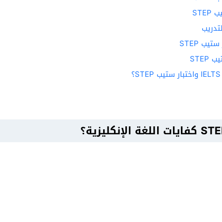
STE
تدريب
يب STEP
STE