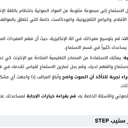
الاستماع إلى مجموعة متنوعة من المواد الصوتية بانتظام باللغة الإ
الأفلام، والبرامج التلفزيونية، والبودكاست، خاصة التي تتعلق بالمواقف
ات:
قم بتوسيع مفرداتك في الة الإنكليزية، حيث أن فهم المفردات ال
يساعدك كثيراً في قسم الاستماع.
ة:
يمكنك الاستفادة من المصادر التعليمية المتاحة عبر الإنترنت كي تح
استماع والفهم لديك، وقم بحل تمارين الاستماع لقياس تقدمك في هذ
اء تجربة للتأكد أن الصوت واضح
وأبلغ المراقب إذا واجهت أي مشكلة،
ات.
لصوتي والأسئلة الخاصة به،
قم بقراءة خيارات الإجابة
لمساعدتك على 
يب STEP