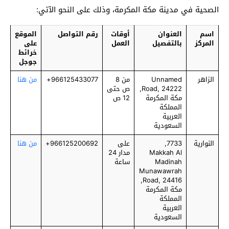
الصحية في مدينة مكة المكرمة، وذلك على النحو الآتي:
اسم
العنوان
أوقات
رقم التواصل
الموقع
المركز
بالتفصيل
العمل
على
خرائط
جوجل
الزاهر
Unnamed
من 8
966125433077+
من هنا
Road, 24222,
ص حتى
مكة المكرمة
12 ص
المملكة
العربية
السعودية
النوارية
7733,
على
966125200692+
من هنا
Makkah Al
مدار 24
Madinah
ساعة
Munawawrah
Road, 24416,
مكة المكرمة
المملكة
العربية
السعودية