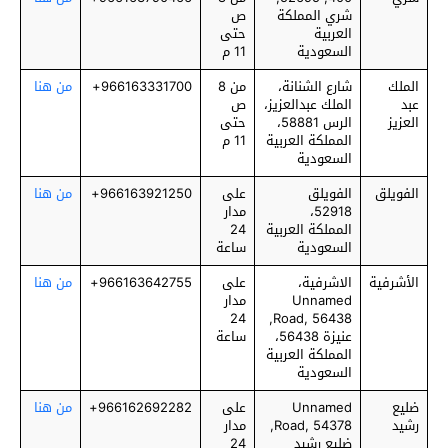
شري المملكة
ص
العربية
حتى
السعودية
11 م
الملك
شارع الشنانة،
من 8
966163331700+
من هنا
عبد
الملك عبدالعزيز،
ص
العزيز
الرس 58881،
حتى
المملكة العربية
11 م
السعودية
الفويلق
الفويلق
على
966163921250+
من هنا
52918،
مدار
المملكة العربية
24
السعودية
ساعة
الأشرفية
الاشرفية،
على
966163642755+
من هنا
Unnamed
مدار
24
Road, 56438,
عنيزة 56438،
ساعة
المملكة العربية
السعودية
ضليع
Unnamed
على
966162692282+
من هنا
رشيد
Road, 54378,
مدار
ضليع رشيد
24