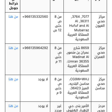
خرائط
جوجل
مركز
7077, 3764,
من 8
966135332560+
من هنا
صحي
36311, Al
ص
العيون
Hufuf and Al
حتى
Mubarraz
12 ص
المملكة العربية
السعودية
مركز
8659 شارع
من 8
966135964292+
من هنا
صحي
عمران بن منصور,
ص
العمران
Madinat Al
حتى
Umran 36355،
11 م
المملكة العربية
السعودية
مركز
CG9W+WHJ،
من 8
لا يوجد
من هنا
صحي
محاسن البلديه،
ص
محاسن
المبرز 36423،
حتى
المملكة العربية
9 م
السعودية
مرحز
الأمير بندر، حي
غير
لا يوجد
من هنا
صحي
محدد