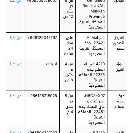
الجائزة
Unnamed
من 8
966555579657+
من هنا
Road, #N/A,
ص
Makkah
حتى
Province
12 ص
المملكة العربية
السعودية
المركز
Al Mahjar,
على
966126347767+
من هنا
الصحي
22421, جدة
مدار
محجر
المملكة العربية
24
السعودية
ساعة
سوق
4210 حي ام
من 4
لا يوجد
من هنا
العين
السلم جدة
م
22375 المملكة
حتى
العربية
8 ص
السعودية
مركز
H6G3+XR7،
من 8
966126718076+
من هنا
صحي
عمر فيروزي،
ص
صفا 2
حي الصفا، جدة
حتى
23451، المملكة
4 م
العربية
السعودية
الأمير
7419 قلب
على
966504307127+
من هنا