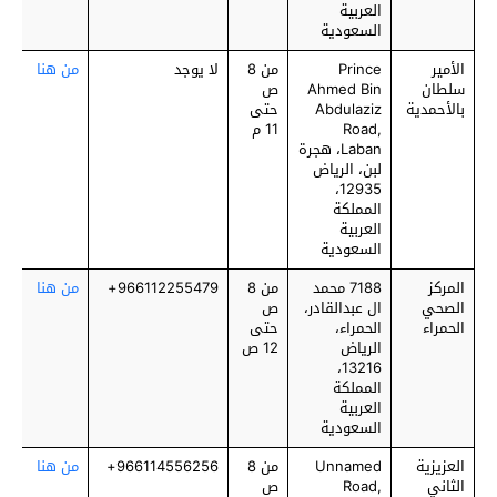
العربية
السعودية
الأمير
Prince
من 8
لا يوجد
من هنا
سلطان
Ahmed Bin
ص
بالأحمدية
Abdulaziz
حتى
Road,
11 م
Laban، هجرة
لبن، الرياض
12935،
المملكة
العربية
السعودية
المركز
7188 محمد
من 8
966112255479+
من هنا
الصحي
ال عبدالقادر،
ص
الحمراء
الحمراء،
حتى
الرياض
12 ص
13216،
المملكة
العربية
السعودية
العزيزية
Unnamed
من 8
966114556256+
من هنا
الثاني
Road,
ص