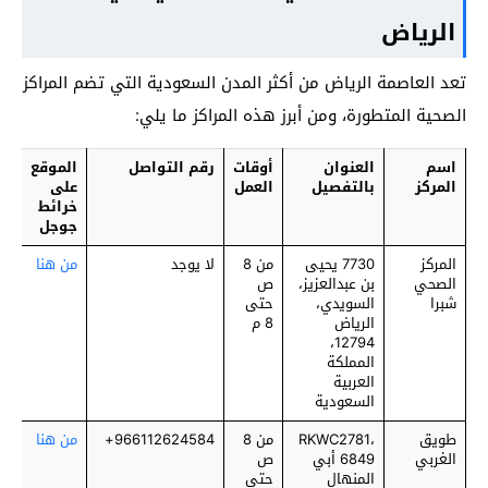
الرياض
تعد العاصمة الرياض من أكثر المدن السعودية التي تضم المراكز
الصحية المتطورة، ومن أبرز هذه المراكز ما يلي:
اسم
العنوان
أوقات
رقم التواصل
الموقع
المركز
بالتفصيل
العمل
على
خرائط
جوجل
المركز
7730 يحيى
من 8
لا يوجد
من هنا
الصحي
بن عبدالعزيز،
ص
شبرا
السويدي،
حتى
الرياض
8 م
12794،
المملكة
العربية
السعودية
طويق
RKWC2781،
من 8
966112624584+
من هنا
الغربي
6849 أبي
ص
المنهال
حتى