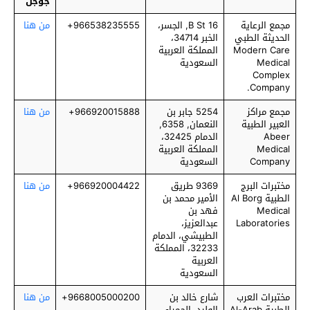
جوجل
مجمع الرعاية
16 B St, الجسر،
966538235555+
من هنا
الحديثة الطبي
الخبر 34714،
Modern Care
المملكة العربية
Medical
السعودية
Complex
Company.
مجمع مراكز
5254 جابر بن
966920015888+
من هنا
العبير الطبية
النعمان, 6358,
Abeer
الدمام 32425،
Medical
المملكة العربية
Company
السعودية
مختبرات البرج
9369 طريق
966920004422+
من هنا
الطبية Al Borg
الأمير محمد بن
Medical
فهد بن
Laboratories
عبدالعزيز،
الطبيشي، الدمام
32233، المملكة
العربية
السعودية
مختبرات العرب
شارع خالد بن
9668005000200+
من هنا
الطبية Al-Arab
الوليد، الحمراء،