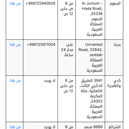
الجموم
Al Jumum –
من 8
966125940626+
من هنا
Hada Road,
ص حتى
25338,
12 ص
الجموم
المملكة
العربية
السعودية
بحرة
Unnamed
على
966125911004+
من هنا
Road, 22843,
مدار 24
Jeddah
ساعة
المملكة
العربية
السعودية
كدي
3941 الطريق
من 8
لا يوجد
من هنا
والهجرة
الدائري الثالث،
ص حتى
الكعكية، مكة
12 ص
المكرمة
24352،
المملكة
العربية
السعودية
الشرائع
8689 محمد
من 8
لا يوجد
من هنا