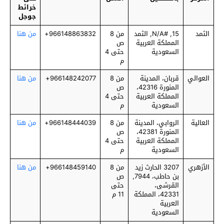
خرائط
جوجل
الثمد
15, #N/A, الثمد
من 8
966148863832+
من هنا
المملكة العربية
ص
السعودية
حتى 4
م
العوالي
قربان، المدينة
من 8
966148242077+
من هنا
المنورة 42316،
ص
المملكة العربية
حتى 4
السعودية
م
العالية
الروابي، المدينة
من 8
966148444039+
من هنا
المنورة 42381،
ص
المملكة العربية
حتى 4
السعودية
م
الأزهري
3207 الحارث زيد
من 8
966148459140+
من هنا
بن حاطب، 7944,
ص
القرشى،
حتى
42331، المملكة
11 م
العربية
السعودية