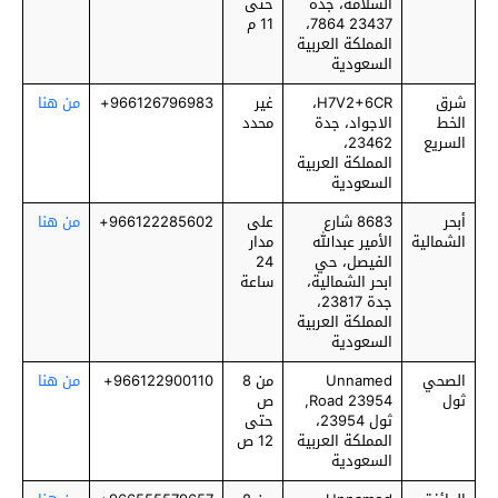
السلامة، جدة
حتى
23437 7864،
11 م
المملكة العربية
السعودية
شرق
H7V2+6CR،
غير
966126796983+
من هنا
الخط
الاجواد، جدة
محدد
السريع
23462،
المملكة العربية
السعودية
أبحر
8683 شارع
على
966122285602+
من هنا
الشمالية
الأمير عبدالله
مدار
الفيصل، حي
24
ابحر الشمالية،
ساعة
جدة 23817،
المملكة العربية
السعودية
الصحي
Unnamed
من 8
966122900110+
من هنا
ثول
Road 23954,
ص
ثول 23954،
حتى
المملكة العربية
12 ص
السعودية