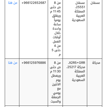
عسفان
عسفان
من 8
966122652687+
من هنا
25551،
ص حتى
المملكة
11:45 م
العربية
ويغلق
السعودية
يومياً
ساعة
واحدة
خلال
أوقات
العمل
من 4
حتى 5
م
مدركة
X2R5+GRR،
من 8
966125976886+
من هنا
مدركة 25217،
ص حتى
المملكة
11:30 م
العربية
ويعطل
السعودية
يوم
الاثنين
مع
يومي
الجمعة
والسبت