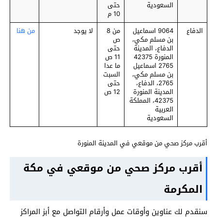
السعودية
حتى
10 م
الدفاع
9064 اسماعيل
من 8
لا يوجد
من هنا
بن مسلم مكي،
ص
الدفاع، المدينة
حتى
المنورة 42375
11 ص
2765 اسماعيل
ما عدا
بن مسلم مكي،
السبت
2765، الدفاع،
حتى
المدينة المنورة
12 ص
42375، المملكة
العربية
السعودية
أقرب مركز صحي من موقعي في المدينة المنورة
أقرب مركز صحي من موقعي في مكة
المكرمة
سنقدم لك عناوين وأوقات عمل وأرقام التواصل مع أبز المراكز