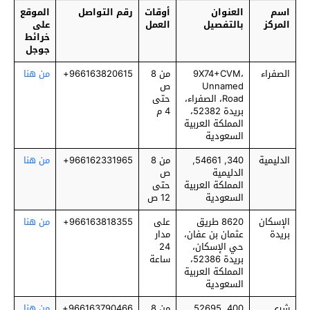
اسم
العنوان
أوقات
رقم التواصل
الموقع
المركز
بالتفصيل
العمل
على
خرائط
جوجل
الصفراء
9X74+CVM،
من 8
966163820615+
من هنا
Unnamed
ص
Road، الصفراء،
حتى
بريدة 52382،
4 م
المملكة العربية
السعودية
الدليمية
340, 54661,
من 8
966162331965+
من هنا
الدليمية
ص
المملكة العربية
حتى
السعودية
12 ص
الإسكان
8620 طريق
على
966163818355+
من هنا
بريدة
عثمان بن عفان،
مدار
حي الإسكان،
24
بريدة 52386،
ساعة
المملكة العربية
السعودية
شري
400, 52695,
من 8
966163790466+
من هنا