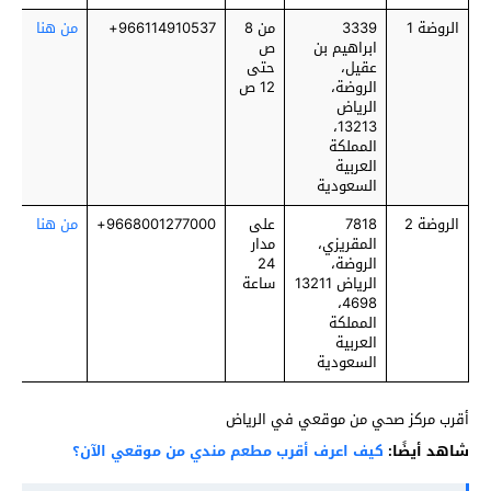
الروضة 1
3339
من 8
966114910537+
من هنا
ابراهيم بن
ص
عقيل،
حتى
الروضة،
12 ص
الرياض
13213،
المملكة
العربية
السعودية
الروضة 2
7818
على
9668001277000+
من هنا
المقريزي،
مدار
الروضة،
24
الرياض 13211
ساعة
4698،
المملكة
العربية
السعودية
أقرب مركز صحي من موقعي في الرياض
شاهد أيضًا:
كيف اعرف أقرب مطعم مندي من موقعي الآن؟