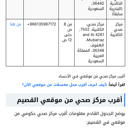
الخالدية
36442،
(البندرية
السعودية
سابقاً)
مركز
مركز صحي،
من 8
966135967172+
من هنا
صحي
الكلابية، 7502,
ص
الكلابية
4261 and Al
حتى
Mubarraz،
12 ص
36348، المملكة
العربية
السعودية
أقرب مركز صحي من موقعي في الأحساء
اقرأ أيضاً:
كيف اعرف أقرب محل معسلات من موقعي الآن؟
أقرب مركز صحي من موقعي القصيم
يوضح الجدول القادم معلومات أقرب مركز صحي حكومي من
موقعي في القصيم: