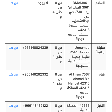
السلام
DMAI3961،
من 8
لا يوجد
من هنا
3961 الحباب ابن
ص
زيد، 7381، حي
حتى 4
بني
م
عبدالاشهل،،
المدينة المنورة
42313،،
المملكة العربية
السعودية
سليلة
Unnamed
من 8
966148824339+
من هنا
جهينة
Road, 42929,
ص
سليلة جهينة
حتى 4
المملكة العربية
م
السعودية
قباء
7567 Al Imam
من 8
966148282332+
من هنا
Ahmad Bin
ص
Hanbal 42316
حتى 4
42315، المملكة
م
العربية
السعودية
النخيل
42666، المملكة
من 8
966148432122+
من هنا
العربية
ص