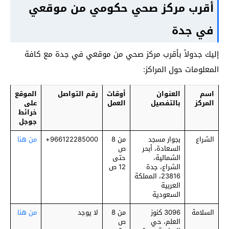
أقرب مركز صحي حكومي من موقعي
في جدة
إليك جدولاً بأقرب مركز صحي من موقعي في جدة مع كافة
المعلومات حول المراكز:
اسم
العنوان
أوقات
رقم التواصل
الموقع
المركز
بالتفصيل
العمل
على
خرائط
جوجل
الشراع
بجوار مسجد
من 8
966122285000+
من هنا
السعادة، أبحر
ص
الشمالية،
حتى
الشراع، جدة
12 ص
23816، المملكة
العربية
السعودية
السلامة
3096 كنوز
من 8
لا يوجد
من هنا
العلم، حي
ص