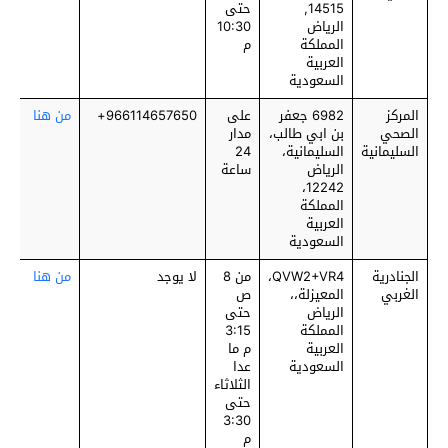
14515,
حتى
الرياض
10:30
المملكة
م
العربية
السعودية
المركز
6982 جعفر
على
966114657650+
من هنا
الصحي
بن ابي طالب،
مدار
السليمانية
السليمانية،
24
الرياض
ساعة
12242،
المملكة
العربية
السعودية
الجنادرية
QVW2+VR4،
من 8
لا يوجد
من هنا
الغربي
المعيزلة،،
ص
الرياض
حتى
المملكة
3:15
العربية
م ما
السعودية
عدا
الثلاثاء
حتى
3:30
م