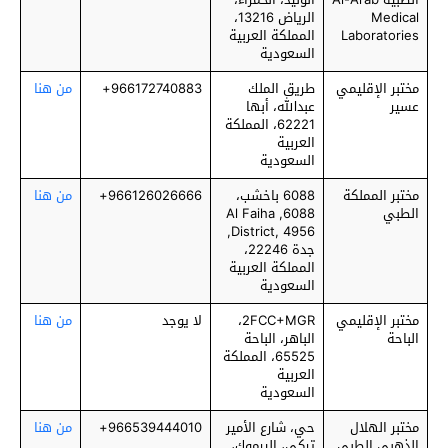
Medical
الرياض 13216،
Laboratories
المملكة العربية
السعودية
مختبر الإقليمي
طريق الملك
966172740883+
من هنا
عسير
عبدالله، أبها
62221، المملكة
العربية
السعودية
مختبر المملكة
6088 باخشب،
966126026666+
من هنا
الطبي
6088, Al Faiha
District, 4956,
جدة 22246،
المملكة العربية
السعودية
مختبر الإقليمي
2FCC+MGR،
لا يوجد
من هنا
الباحة
الباهر، الباحة
65525، المملكة
العربية
السعودية
مختبر الهلال
حي، شارع الأمير
966539444010+
من هنا
الذهبي الطبي
تركي، اليرموك،