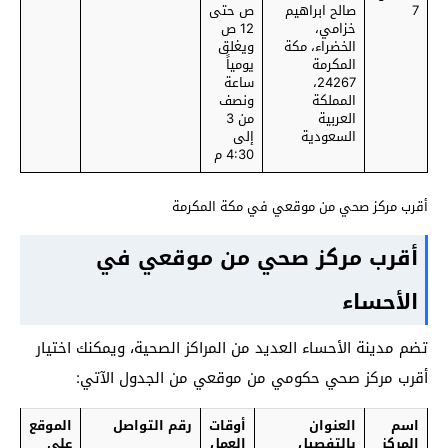
7
صالح ابراهيم
ص حتى
خزامي،
12 ص
الخضراء، مكة
ويغلق
المكرمة
يومياً
24267،
ساعة
المملكة
ونصف
العربية
من 3
السعودية
إلى
4:30 م
أقرب مركز صحي من موقعي في مكة المكرمة
أقرب مركز صحي من موقعي في
الأحساء
تضم مدينة الأحساء العديد من المراكز الصحية، ويمكنك اختيار
أقرب مركز صحي حكومي من موقعي من الجدول الآتي:
اسم
العنوان
أوقات
رقم التواصل
الموقع
المركز
بالتفصيل
العمل
على