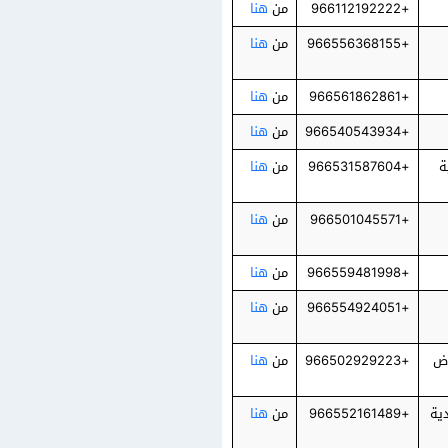
+966112192222
من
هنا
+966556368155
من
هنا
+966561862861
من
هنا
+966540543934
من
هنا
لعربية
+966531587604
من
هنا
+966501045571
من
هنا
+966559481998
من
هنا
+966554924051
من
هنا
 الرياض
+966502929223
من
هنا
+966552161489
من
هنا