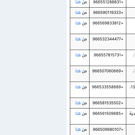
+966551288831
من
هنا
+966590119333
من
هنا
+966569833812
من
هنا
+966532344477
من
هنا
شارع الطائف، مخرج ٣٤، شارع الطائف، مقابل مطاعم روعة الجود، الرياض 11561،
+966557815731
من
هنا
7287 شارع الأمير سلطان بن سلمان بن عبدالعزيز، الورود، 2974، الرياض 12253،
+966507060669
من
هنا
الرياض حي ظهرة لبن شارع عسير، مقابل اسواق الحربي المركزية، الرياض 13782،
+966533558689
من
هنا
+966581535502
من
هنا
+966561509685
من
هنا
+966509680107
من
هنا