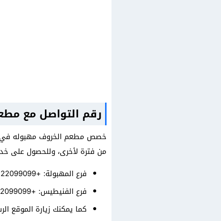
رقم التواصل مع مطع
خصص مطعم الخروف مهبوله في الك
من فترة لأخرى، وللحصول على خدمة
فرع المهبولة: +96522099099.
فرع الفنيطيس: +96522099099.
كما يمكنك زيارة الموقع ا