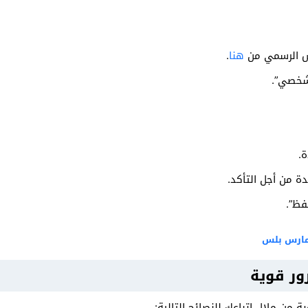
س الرسمي من
هنا
.
شخصي”.
ة.
دة من أجل التأكد.
فظ”.
مارس بلس
رور قوية
 من ملال اتباعك للنصائح التالية: