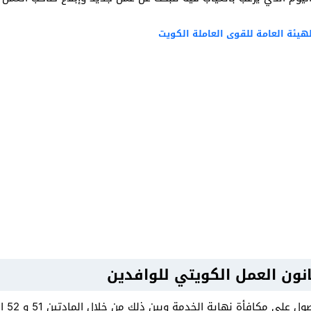
يئة العامة للقوى العاملة الكويت
نون العمل الكويتي للوافدين
افأة نهاية الخدمة وبين ذلك من خلال المادتين 51 و 52 اللتين تنصان على: