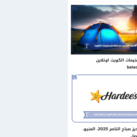
خيمات الكويت اونلاين
bala
عنوان هارديز صباح الناصر 2025، المنيو،
صل