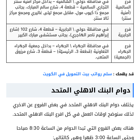
فرع
في محافظة حولي \ السّالمية – بداخل مركز أمنية سنتر
السالمية
التجاري السالمية – قطعة 4، شارع سالم المبارك، بجانب
(أمنية
مجمع ذا كيوب مول، مقابل مجمع ليلى غاليري ومجمع مركز
سنتر)
تالا سنتر.
فرع
في محافظة حولي \ الجابرية – قطعة 4، شارع 102 (شارع
الجابرية
إبراهيم ناصر الهاجري)، بجانب مستشفى مبارك الكبير
فرع
في محافظة الجهراء \ الجهراء – بداخل جمعية الجهراء
الجهراء
التعاونية (قطعة 3، الرئيسيّة) – قطعة 3، شارع مرزوق
(الجمعية)
المتعب.
قد يهمك :
سلم رواتب بيت التمويل في الكويت
دوام البنك الاهلي المتحد
يختلف دوام البنك الاهلي المتحد في بعض الفروع عن الاخري
لذلك سنوضح اوقات العمل في كل افرع البنك الاهلي المتحد.
هناك بعض الفروع التي تبدا الدوام من الساعة 8:30 صباحا
وحتي الساعة 3:00 ظهرا وهي كالتالي: