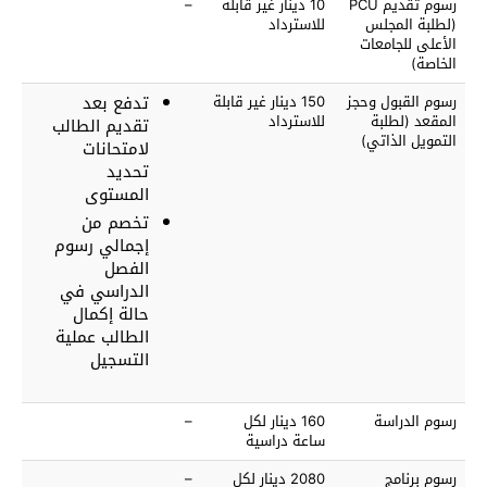
رسوم تقديم PCU
10 دينار غير قابلة
–
(لطلبة المجلس
للاسترداد
الأعلى للجامعات
الخاصة)
رسوم القبول وحجز
150 دينار غير قابلة
تدفع بعد
المقعد (لطلبة
للاسترداد
تقديم الطالب
التمويل الذاتي)
لامتحانات
تحديد
المستوى
تخصم من
إجمالي رسوم
الفصل
الدراسي في
حالة إكمال
الطالب عملية
التسجيل
رسوم الدراسة
160 دينار لكل
–
ساعة دراسية
رسوم برنامج
2080 دينار لكل
–