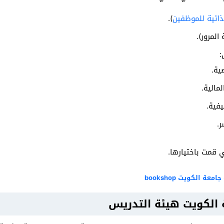
ذاتية للموظفين
).
لمرور).
:
ية.
لمالية.
يفية.
ر.
 قمت باختيارها.
 الكويت bookshop
ة الكويت هيئة التدريس