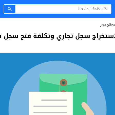
صالح مصر
لاستخراج سجل تجاري وتكلفة فتح سجل ت