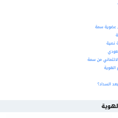
ى عضوية سمة
ة
 نصية
عودي
لائتماني من سمة
 الهوية
د السداد؟
لهوية