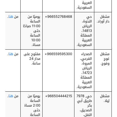
العربية
السعودية.
مشغل
حي
‎966552768468+
يوميًا من
من
هنا
.
دار أوراد.
الندوة،
الساعة
الرياض
11:00 صباحًا
14813،
حتى
المملكة
الساعة
العربية
10:00
السعودية.
مساءً.
مشغل
الصحراء
‎966559595300+
مفتوح على
من
هنا
.
غوج
الفرعي،
مدار 24
وفوج.
المروة،
ساعة.
الرياض
14723،
المملكة
العربية
السعودية.
مشغل
حي, 7978
‎966504444215+
يوميًا من
من
هنا
.
لِيلا.
طريق أبي
الساعة
بكر
2:00 مساءً
الصديق،
حتى
النفل،
الساعة