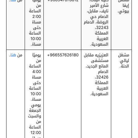
إيفا
شارع الأمير
من
بيوتي.
نايف، مقابل،
الساعة
الدمام حي
2:00
الروضة، الدمام
مساءً
32243،
حتى
المملكة
الساعة
العربية
10:00
السعودية.
مساءً.
مشغل
العزيزيه مقابل
‎966557626180+
يوميًا
من
هنا
.
ليالي
مستشفى
من
الحنة.
المانع الجديد،
الساعة
الدمام
4:00
32426،
مساءً
المملكة
حتى
العربية
الساعة
السعودية.
10:00
مساءً.
يومي
الجمعة
والسبت
من
الساعة
12:00