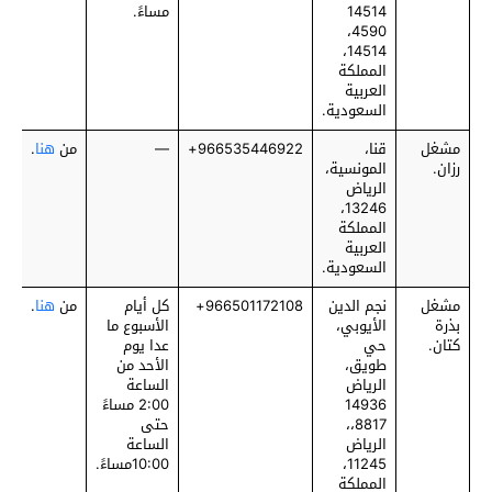
14514
مساءً.
4590،
14514،
المملكة
العربية
السعودية.
مشغل
قنا،
‎966535446922+
—
من
هنا
.
رزان.
المونسية،
الرياض
13246،
المملكة
العربية
السعودية.
مشغل
نجم الدين
‎966501172108+
كل أيام
من
هنا
.
بذرة
الأيوبي،
الأسبوع ما
كتان.
حي
عدا يوم
طويق،
الأحد من
الرياض
الساعة
14936
2:00 مساءً
8817،،
حتى
الرياض
الساعة
11245،
10:00مساءً.
المملكة