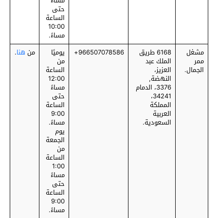
مساءً
حتى
الساعة
10:00
مساءً.
مشغل
6168 طريق
‎966507078586+
يوميًا
من
هنا
.
ممر
الملك عبد
من
الجمال.
العزيز،
الساعة
النهضة,
12:00
3376، الدمام
مساءً
34241،
حتى
المملكة
الساعة
العربية
9:00
السعودية.
مساءً.
يوم
الجمعة
من
الساعة
1:00
مساءً
حتى
الساعة
9:00
مساءً.