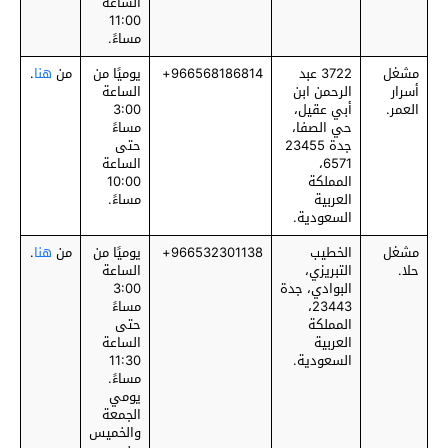
الساعة
11:00
مساءً.
مشغل
3722 عبد
‎966568186814+
يوميًا من
من
هنا
.
أسرار
الرحمن ابن
الساعة
العمر.
أبي عقيل،
3:00
حي الصفا،
مساءً
جدة 23455
حتى
6571،
الساعة
المملكة
10:00
العربية
مساءً.
السعودية.
مشغل
الخطيب
‎966532301138+
يوميًا من
من
هنا
.
حلا.
التبريزي،
الساعة
البوادي، جدة
3:00
23443،
مساءً
المملكة
حتى
العربية
الساعة
السعودية.
11:30
مساءً.
يومي
الجمعة
والخميس