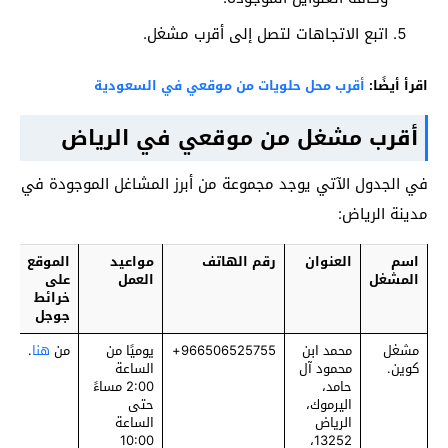
اتبع الاتجاهات لتصل إلى أقرب مشغل.
اقرأ أيضًا:
أقرب محل حلويات من موقعي في السعودية
أقرب مشغل من موقعي في الرياض
في الجدول الآتي يوجد مجموعة من أبرز المشاغل الموجودة في
مدينة الرياض:
اسم
العنوان
رقم الهاتف
مواعيد
الموقع
المشغل
العمل
على
خرائط
جوجل
مشغل
محمد ابن
‎966506525755+
يوميًا من
من
هنا
.
كوين.
محمود آل
الساعة
حامد،
2:00 مساءً
اليرموك،
حتى
الرياض
الساعة
10:00
13252،