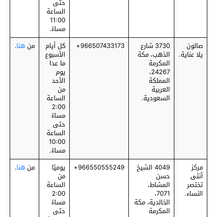
حتى
الساعة
11:00
مساءً.
صالون
3730 شارع
‎966507433173+
كل أيام
من
هنا
.
يلا عناية.
الذهب، مكة
الأسبوع
المكرمة
ما عدا
24267،
يوم
المملكة
الأحد
العربية
من
السعودية.
الساعة
2:00
مساءً
حتى
الساعة
10:00
مساءً.
مركز
4049 الشيخ
‎966550555249+
يوميًا
من
هنا
.
أنثى
حسن
من
تختصر
المشاط،
الساعة
النساء.
7071،
2:00
الخالدية، مكة
مساءً
المكرمة
حتى