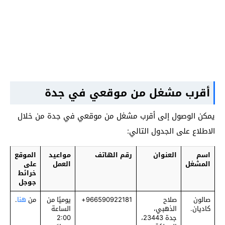
أقرب مشغل من موقعي في جدة
يمكن الوصول إلى أقرب مشغل من موقعي في جدة من خلال
الاطلاع على الجدول التالي:
اسم
العنوان
رقم الهاتف
مواعيد
الموقع
المشغل
العمل
على
خرائط
جوجل
صالون
صلاح
‎966590922181+
يوميًا من
من
هنا
.
كاديان.
الذهبي،
الساعة
جدة 23443،
2:00