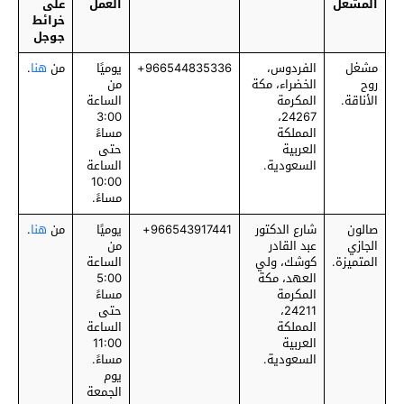
المشغل
العمل
على
خرائط
جوجل
مشغل
الفردوس،
‎966544835336+
يوميًا
من
هنا
.
روح
الخضراء، مكة
من
الأناقة.
المكرمة
الساعة
3:00
24267،
المملكة
مساءً
العربية
حتى
السعودية.
الساعة
10:00
مساءً.
صالون
شارع الدكتور
‎966543917441+
يوميًا
من
هنا
.
الجازي
عبد القادر
من
المتميزة.
كوشك، ولي
الساعة
العهد، مكة
5:00
المكرمة
مساءً
24211،
حتى
المملكة
الساعة
العربية
11:00
السعودية.
مساءً.
يوم
الجمعة