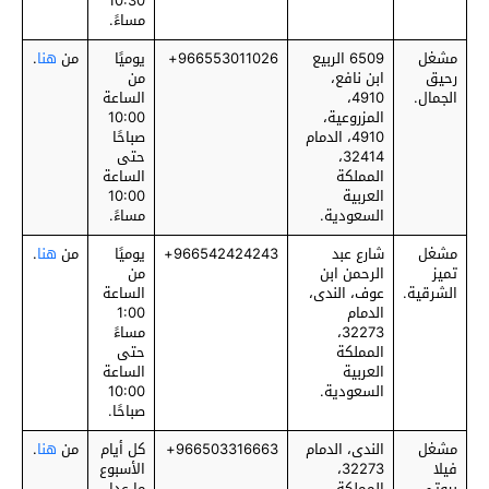
10:30
مساءً.
مشغل
6509 الربيع
‎966553011026+
يوميًا
من
هنا
.
رحيق
ابن نافع،
من
الجمال.
4910،
الساعة
المزروعية،
10:00
4910، الدمام
صباحًا
32414،
حتى
المملكة
الساعة
العربية
10:00
السعودية.
مساءً.
مشغل
شارع عبد
‎966542424243+
يوميًا
من
هنا
.
تميز
الرحمن ابن
من
الشرقية.
عوف، الندى،
الساعة
الدمام
1:00
32273،
مساءً
المملكة
حتى
العربية
الساعة
السعودية.
10:00
صباحًا.
مشغل
الندى، الدمام
‎966503316663+
كل أيام
من
هنا
.
فيلا
32273،
الأسبوع
بيوتي.
المملكة
ما عدا