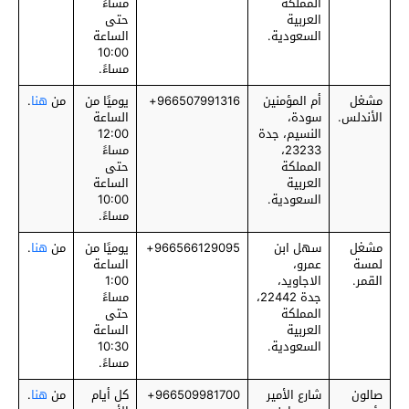
المملكة
مساءً
العربية
حتى
السعودية.
الساعة
10:00
مساءً.
مشغل
أم المؤمنين
‎966507991316+
يوميًا من
من
هنا
.
الأندلس.
سودة،
الساعة
النسيم، جدة
12:00
23233،
مساءً
المملكة
حتى
العربية
الساعة
السعودية.
10:00
مساءً.
مشغل
سهل ابن
‎966566129095+
يوميًا من
من
هنا
.
لمسة
عمرو،
الساعة
القمر.
الاجاويد،
1:00
جدة 22442،
مساءً
المملكة
حتى
العربية
الساعة
السعودية.
10:30
مساءً.
صالون
شارع الأمير
‎966509981700+
كل أيام
من
هنا
.