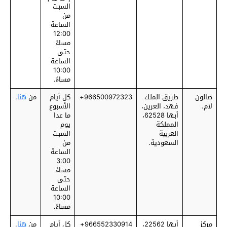
السبت
من
الساعة
12:00
مساءً
حتى
الساعة
10:00
مساءً.
صالون
طريق الملك
‎966500972323+
كل أيام
من
هنا
.
لام.
فهد، العرين،
الأسبوع
أبها 62528،
ما عدا
المملكة
يوم
العربية
السبت
السعودية.
من
الساعة
3:00
مساءً
حتى
الساعة
10:00
مساءً.
مركز
أبها 22562،
‎966552330914+
كل أيام
من
هنا
.