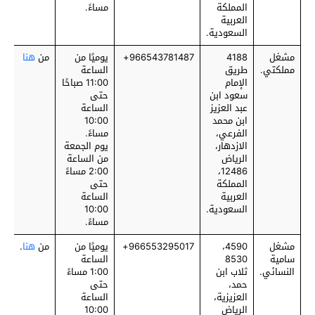
المملكة
مساءً.
العربية
السعودية.
مشغل
4188
‎966543781487+
يوميًا من
من
هنا
مملكتي.
طريق
الساعة
الإمام
11:00 صباحًا
سعود ابن
حتى
عبد العزيز
الساعة
ابن محمد
10:00
الفرعي،
مساءً.
الازدهار،
يوم الجمعة
الرياض
من الساعة
12486،
2:00 مساءً
المملكة
حتى
العربية
الساعة
السعودية.
10:00
مساءً.
مشغل
4590،
‎966553295017+
يوميًا من
من
هنا
.
سامية
8530
الساعة
النسائي.
ثلاب ابن
1:00 مساءً
حمد،
حتى
العزيزية،
الساعة
الرياض
10:00