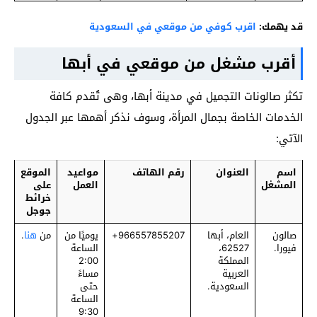
قد يهمك:
اقرب كوفي من موقعي في السعودية
أقرب مشغل من موقعي في أبها
تكثر صالونات التجميل في مدينة أبها، وهى تُقدم كافة
الخدمات الخاصة بجمال المرأة، وسوف نذكر أهمها عبر الجدول
الآتي:
اسم
العنوان
رقم الهاتف
مواعيد
الموقع
المشغل
العمل
على
خرائط
جوجل
صالون
العام، أبها
‎966557855207+
يوميًا من
من
هنا
.
فيورا.
62527،
الساعة
المملكة
2:00
العربية
مساءً
السعودية.
حتى
الساعة
9:30