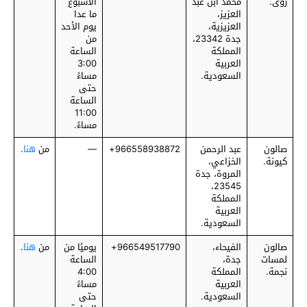
رؤى.
محمد ابن عبد
الأسبوع
العزيز،
ما عدا
العزيزية،
يوم الأحد
جدة 23342،
من
المملكة
الساعة
العربية
3:00
السعودية.
مساءً
حتى
الساعة
11:00
مساءً.
صالون
عبد الرحمن
‎966558938872+
—
من
هنا
.
كيونة.
الخزاعي،
المروة، جدة
23545،
المملكة
العربية
السعودية.
صالون
الفيحاء،
‎966549517790+
يوميًا من
من
هنا
.
لمسات
جدة،
الساعة
نجمة.
المملكة
4:00
العربية
مساءً
السعودية.
حتى