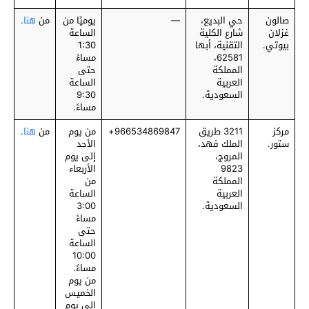
صالون
حي البديع،
—
يوميًا من
من
هنا
.
غزلان
شارع الكلية
الساعة
بيوتي.
التقنية، أبها
1:30
62581،
مساءً
المملكة
حتى
العربية
الساعة
السعودية.
9:30
مساءً.
مركز
3211 طريق
‎966534869847+
من يوم
من
هنا
.
ستور.
الملك فهد،
الأحد
المروج،
إلى يوم
9823
الأربعاء
المملكة
من
العربية
الساعة
السعودية.
3:00
مساءً
حتى
الساعة
10:00
مساءً.
من يوم
الخميس
إلى يوم