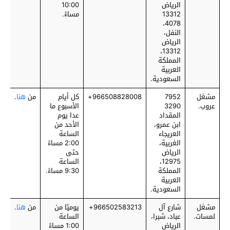
الرياض
10:00
13312
مساءً.
4078،
النفل،
الرياض
13312،
المملكة
العربية
السعودية.
مشغل
7952
‎966508828008+
كل أيام
من
هنا
.
عروب.
3290
الأسبوع ما
المقداد
عدا يوم
ابن عمرو،
الأحد من
العريجاء
الساعة
الغربية،
2:00 مساءً
الرياض
حتى
12975،
الساعة
المملكة
9:30 مساءً.
العربية
السعودية.
مشغل
شارع آل
‎966502583213+
يوميًا من
من
هنا
.
لمسات.
عباد، شبرا،
الساعة
الرياض
1:00 مساءً