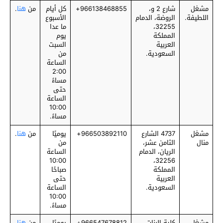
مشغل
شارع 2 و،
‎966138468855+
كل أيام
من
هنا
.
اللطيفة.
الروضة، الدمام
الأسبوع
32255،
ما عدا
المملكة
يوم
العربية
السبت
السعودية.
من
الساعة
2:00
مساءً
حتى
الساعة
10:00
مساءً.
مشغل
4737 الشارع
‎966503892110+
يوميًا
من
هنا
.
منال
الثامن عشر،
من
الريان، الدمام
الساعة
10:00
32256،
المملكة
صباحًا
العربية
حتى
السعودية.
الساعة
10:00
مساءً.
مشغل
كلية البنات،
‎966547678812+
يوميًا
من
هنا
.