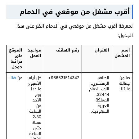
أقرب مشغل من موقعي في الدمام
لمعرفة أقرب مشغل من موقعي في الدمام انظر على هذا
الجدول:
اسم
العنوان
رقم الهاتف
مواعيد
الموقع
المشغل
العمل
على
خرائط
جوجل
صالون
الطاهر
‎966531514347+
كل أيام
من
هنا
.
جمالك
الزمخشري،
الأسبوع
غايتنا.
النور، الدمام
ما عدا
32444،
يوم
المملكة
الأحد
العربية
من
السعودية.
الساعة
2:30
مساءً
حتى
الساعة