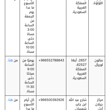
اللؤلؤة.
المملكة
الأسبوع
العربية
ما عدا
السعودية.
يوم
الجمعة
من
الساعة
3:00
مساءً
حتى
الساعة
10:00
مساءً.
صالون
2657، أبها
‎966552788843+
يوميًا من
من
هنا
.
لوريال.
62527،
الساعة
المملكة
9:00
العربية
صباحًا
السعودية.
حتى
الساعة
11:30
مساءً.
مركز
شارع عبد الله
‎966500392926+
كل أيام
من
هنا
.
جيلان
ابن جابر،
الأسبوع
آرت.
شمسان،
ما عدا