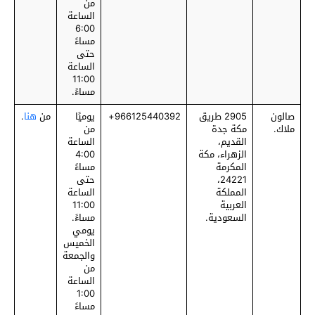
من
الساعة
6:00
مساءً
حتى
الساعة
11:00
مساءً.
صالون
2905 طريق
‎966125440392+
يوميًا
من
هنا
.
ملاك.
مكة جدة
من
القديم،
الساعة
الزهراء، مكة
4:00
المكرمة
مساءً
24221،
حتى
المملكة
الساعة
العربية
11:00
السعودية.
مساءً.
يومي
الخميس
والجمعة
من
الساعة
1:00
مساءً