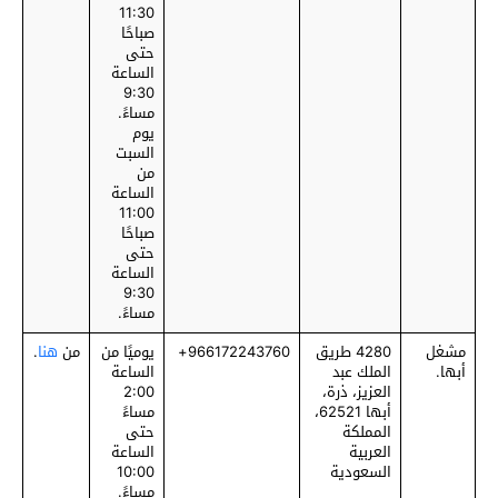
11:30
صباحًا
حتى
الساعة
9:30
مساءً.
يوم
السبت
من
الساعة
11:00
صباحًا
حتى
الساعة
9:30
مساءً.
مشغل
4280 طريق
‎966172243760+
يوميًا من
من
هنا
.
أبها.
الملك عبد
الساعة
العزيز، ذرة،
2:00
أبها 62521،
مساءً
المملكة
حتى
العربية
الساعة
السعودية
10:00
مساءً.