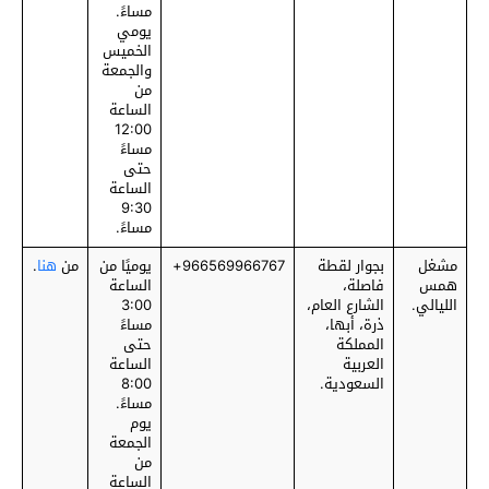
مساءً.
يومي
الخميس
والجمعة
من
الساعة
12:00
مساءً
حتى
الساعة
9:30
مساءً.
مشغل
بجوار لقطة
‎966569966767+
يوميًا من
من
هنا
.
همس
فاصلة،
الساعة
الليالي.
الشارع العام،
3:00
ذرة، أبها،
مساءً
المملكة
حتى
العربية
الساعة
السعودية.
8:00
مساءً.
يوم
الجمعة
من
الساعة