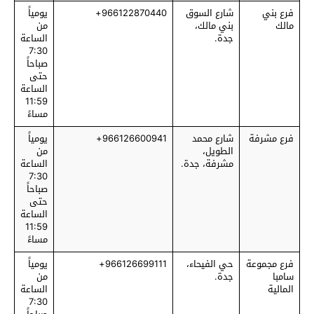
فرع بني
شارع السوق
966122870440+
يومياً
مالك
بني مالك،
من
جدة.
الساعة
7:30
صباحاً
حتى
الساعة
11:59
مساءً
فرع مشرفة
شارع محمد
966126600941+
يومياً
الطويل،
من
مشرفة، جدة.
الساعة
7:30
صباحاً
حتى
الساعة
11:59
مساءً
فرع مجموعة
حي الفيحاء،
966126699111+
يومياً
سامبا
جدة.
من
المالية
الساعة
7:30