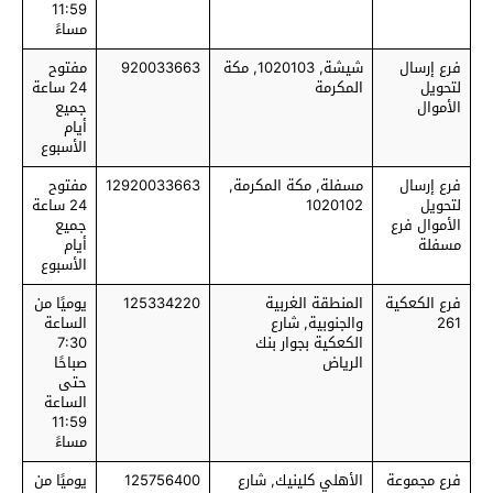
11:59
مساءً
فرع إرسال
شيشة, 1020103, مكة
920033663
مفتوح
لتحويل
المكرمة
24 ساعة
الأموال
جميع
أيام
الأسبوع
فرع إرسال
مسفلة, مكة المكرمة,
12920033663
مفتوح
لتحويل
1020102
24 ساعة
الأموال فرع
جميع
مسفلة
أيام
الأسبوع
فرع الكعكية
المنطقة الغربية
125334220
يوميًا من
261
والجنوبية, شارع
الساعة
الكعكية بجوار بنك
7:30
الرياض
صباحًا
حتى
الساعة
11:59
مساءً
فرع مجموعة
الأهلي كلينيك, شارع
125756400
يوميًا من