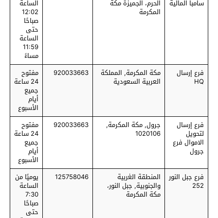
سامبا المالية
الحرم، الجميزة مكة
الساعة
المكرمة
12:02
صباحًا
حتى
الساعة
11:59
مساءً
فرع إرسال
مكة المكرمة, المملكة
920033663
مفتوح
HQ
العربية السعودية
24 ساعة
جميع
أيام
الأسبوع
فرع إرسال
جرول, مكة المكرمة,
920033663
مفتوح
لتحويل
1020106
24 ساعة
الاموال فرع
جميع
جرول
أيام
الأسبوع
فرع جبل النور
المنطقة الغربية
125758046
يوميًا من
252
والجنوبية, جبل النور،
الساعة
مكة المكرمة
7:30
صباحًا
حتى