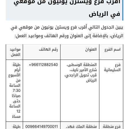
أقرب فرع ويسترن يونيون من موقعي
في الرياض
يبين الجدول التالي أقرب فرع ويسترن يونيون من موقعي في
الرياض، بالإضافة إلى العنوان ورقم الهاتف ومواعيد العمل:
اسم الفرع
العنوان
رقم الهاتف
مواعيد
العمل
فرع
المنطقة الوسطى،
966112882540+
طيلة
السليمانية
شارع الأمير نايف،
أيام
قرب تحويل الراجحي،
الأسبوع
الرياض
من
الساعة
7:30
صباحًا
حتى
الساعة
12
مساءً
فرع منطقة
منطقة الملك فهد،
009664149700011
طيلة