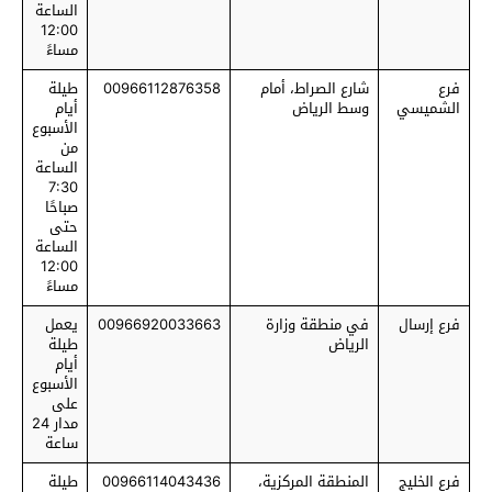
الساعة
12:00
مساءً
فرع
شارع الصراط، أمام
00966112876358
طيلة
الشميسي
وسط الرياض
أيام
الأسبوع
من
الساعة
7:30
صباحًا
حتى
الساعة
12:00
مساءً
فرع إرسال
في منطقة وزارة
00966920033663
يعمل
الرياض
طيلة
أيام
الأسبوع
على
مدار 24
ساعة
فرع الخليج
المنطقة المركزية،
00966114043436
طيلة