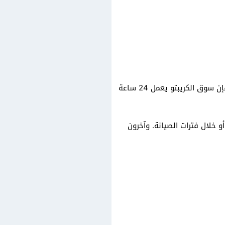
سوق العملات الرقمية لا ينام — ولا يجب أن ينام وسيطك أيضًا. على عكس الأسواق المالية التقليدية، فإن سوق الكريبتو يعمل 24 ساعة
 خلال فترات الصيانة. وآخرون