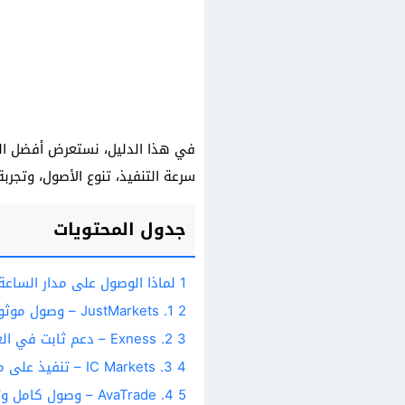
سرعة التنفيذ، تنوع الأصول، وتجر
جدول المحتويات
1
لماذا الوصول على مدار الساعة
2
1. JustMarkets – وصول موثوق للكريبتو 24/7 مع أكثر من 60 زوجاً
3
2. Exness – دعم ثابت في العطلات وسيولة عميقة للكريبتو
4
3. IC Markets – تنفيذ على مستوى مؤسساتي للعملات الرقمية
5
4. AvaTrade – وصول كامل وتجربة محمولة سلسة