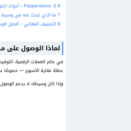
6
5. Pepperstone – أدوات احترافية للمتداولين على مدار الساعة
7
ما الذي تبحث عنه في وسيط كريبتو
8
التصنيف النهائي – أفضل الوسط
لماذا الوصول على مد
في عالم العملات الرقمية، التوقيت
عطلة نهاية الأسبوع — خصوصًا عند
وإذا كان وسيطك لا يدعم الوصول الكامل 24/7، فإليك ما