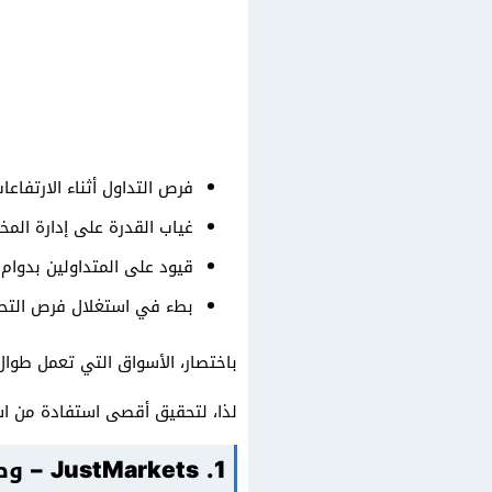
فرص التداول أثناء الارتفاع
غياب القدرة على إدارة المخ
قيود على المتداولين بدوام
بطء في استغلال فرص التحكي
باختصار، الأسواق التي تعمل طوال
لذا، لتحقيق أقصى استفادة من اس
1. JustMarkets – وصول موثوق للكريبتو 24/7 مع أكثر من 60 زوجاً