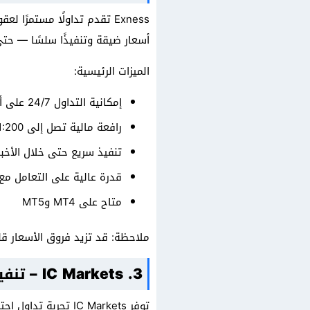
Exness تقدم تداولًا مستمر
أسعار ضيقة وتنفيذًا سلسًا — حتى
الميزات الرئيسية:
إمكانية التداول 24/7 على أزواج كريبتو رئيسية وثانوية
رافعة مالية تصل إلى 1:200 على BTC وETH
تنفيذ سريع حتى خلال الأخبا
قدرة عالية على التعامل مع
متاح على MT4 وMT5
ملاحظة: قد تزيد فروق الأسعار قليلاً في فترات الس
3. IC Markets – تنفيذ على مستوى مؤسساتي للعملات الرقمية
توفر IC Markets تج