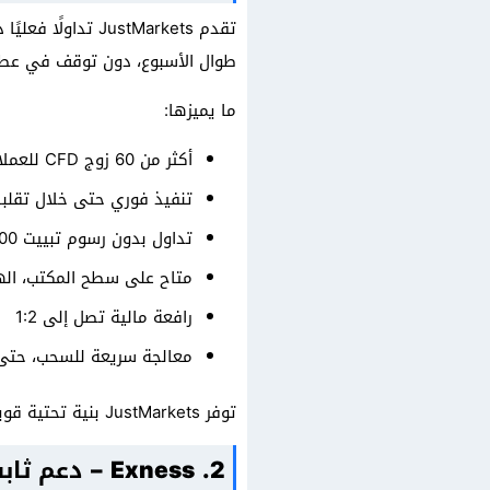
طوال الأسبوع، دون توقف في عطلا
ما يميزها:
أكثر من 60 زوج CFD للعملات الرقمية، تشمل BTC، ETH، ADA، SOL، XRP، LTC، مع تفاصيل حول
تنفيذ فوري حتى خلال تقلبا
تداول بدون رسوم تبييت 100%
متاح على سطح المكتب، اله
رافعة مالية تصل إلى 1:2
معالجة سريعة للسحب، حتى 
توفر JustMarkets بنية تحتية قوية ودائمة الاتصال، مما يجعلها الخيار الأول للمتداولين الذين لا يساومون على وقت الدخول أو الخروج.
2. Exness – دعم ثابت في العطلات وسيولة عميقة للكريبتو