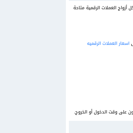
JustMark تداولًا فعليًا دون انقطاع على جميع منصاتها: MT4، MT5، وتطبيق JustMarkets. كل أزواج العملات الرقمية متاحة
اسعار العملات الرقميه